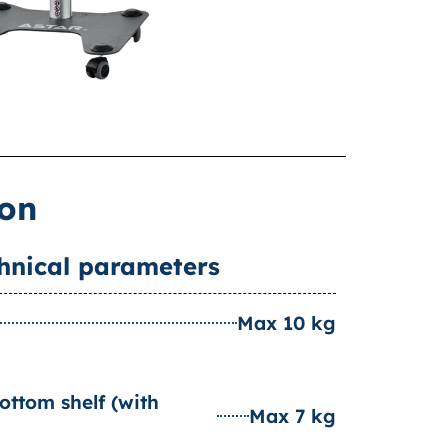
ion
hnical parameters
Max 10 kg
น
bottom shelf (with
Max 7 kg