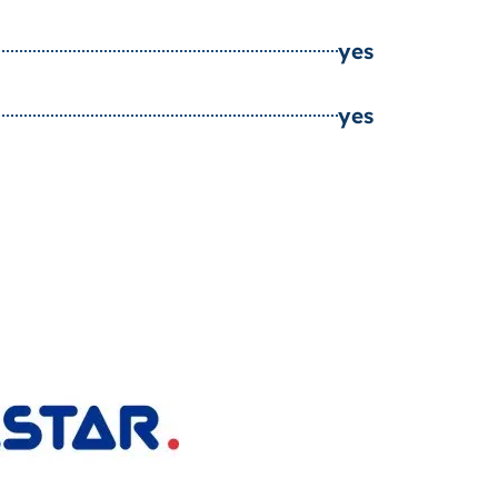
yes
yes