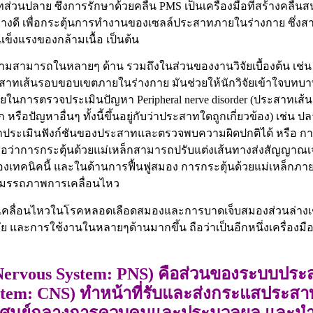
วนปลาย ซึ่งการรักษาด้วยคลื่น PMS เป็นเครื่องมือที่สร้างคลื่น
ป็นอย่างดี เพื่อกระตุ้นการทำงานของเซลล์ประสาทภายในร่างกาย 
แข็งแรงของกล้ามเนื้อ เป็นต้น
มสามารถในหลายๆ ด้าน รวมถึงในส่วนของงานวิจัยเบื้องต้น เช่น
ประสาทเส้นรอบขอบเขตภายในร่างกาย มันช่วยให้นักวิจัยเข้าใ
ารตรวจประเมินปัญหา Peripheral nerve disorder (ประสาทเส้นเส
 หรือปัญหาอื่นๆ ทั้งนี้ขึ้นอยู่กับว่าประสาทใดถูกเกี่ยวข้อง) เช่น
ถประเมินฟังก์ชันของประสาทและตรวจพบความผิดปกติได้ หรือ ก
มเชื่อว่าการกระตุ้นด้วยแม่เหล็กสามารถปรับแต่งเส้นทางส่งสัญ
พของเทคนิคนี้ และในด้านการฟื้นฟูสมอง การกระตุ้นด้วยแม่เหล็กภา
ฟูสมรรถภาพการเคลื่อนไหว
เคลื่อนไหวในโรคหลอดเลือดสมองและการบาดเจ็บสมองส่วนล่างเช
ย และการใช้งานในหลายๆด้านมากขึ้น ถือว่าเป็นอีกหนึ่งเครื่องม
Nervous System: PNS) คือส่วนของระบบป
em: CNS) ทำหน้าที่รับและส่งกระแสประสาทห
ป็นศูนย์กลางการควบคุมและประมวลผล และนำคำ