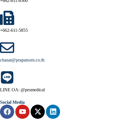
+662-611-6500
+662-611-5855
chanat@prapatsorn.co.th
LINE OA: @pesmedical
Social Media