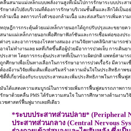
คลื่นสนามแม่เหล็กแบบพลังงานสูงที่เน้นไปการรักษาระบบประสาทส่
รักษาส่งไปยังบริเวณที่ต้องการรักษาบริเวณชั้นตื้นและลึกได้เ
กล้ามเนื้อ ลดการเกร็งตัวของกล้ามเนื้อ และส่งเสริมการเพิ่มความ
ทฤษฎีการกระตุ้นด้วยแม่เหล็กภายนอกได้ถูกปรับปรุงและขยายควา
สนามแม่เหล็กภายนอกเพื่อศึกษาฟังก์ชันและการเชื่อมต่อของ
ต่างๆ และอาการของโรคทางสมอง งานวิจัยทางคลินิกสามารถช่วยในก
อาจไม่ทำงานเลย ผลที่เกิดขึ้นคือผู้ป่วยมีอาการปวดเจ็บ การเดินยาก
ประสาท โดยการกระตุ้นประสาทที่เป็นภาวะผิดปกติ แพทย์สามาร
ถูกศึกษาเพื่อเป็นทางเลือกในการรักษาอาการปวดเรื้อรัง มีควา
ต้องมีงานวิจัยเพิ่มเติมเพื่อเสริมสร้างความมั่นใจในประสิทธิภา
ซิตี้ที่เกี่ยวข้องกับระบบประสาทและเพิ่มประสิทธิภาพในการฟื้น
มันได้แสดงความสมบูรณ์ในการช่วยเพิ่มการฟื้นฟูสมรรถภาพการ
รักษาด้วยคลื่น PMS ได้รับความสนใจ ในการศึกษาทางด้านงานวิจั
เวชศาสตร์ฟื้นฟูมากเลยทีเดียว
*ระบบประสาทส่วนปลาย* (Peripheral 
ประสาทส่วนกลาง (Central Nervous Syst
ร่างกายเข้าสู่สมองและไขสันหลัง ซึ่งเ